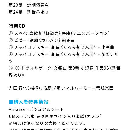
第23話 定期演奏会
第24話 新世界より
特典CD
➀ スッペ：喜歌劇《軽騎兵》序曲（アニメバージョン）
② ビゼー：歌劇《カルメン》前奏曲
③ チャイコフスキー：組曲《くるみ割り人形》～小序曲
④ チャイコフスキー：組曲《くるみ割り人形》～花のワル
ツ
⑤ｰ⑧ ドヴォルザーク：交響曲 第9番 ホ短調 作品95《新世
界より》
吉田 行地（指揮）、洗足学園フィルハーモニー管弦楽団
■購入者特典情報
Amazon：ビジュアルシート
UMストア：東 亮汰直筆サイン入り楽譜（カノン）
※特典は無くなり次第終了となります。