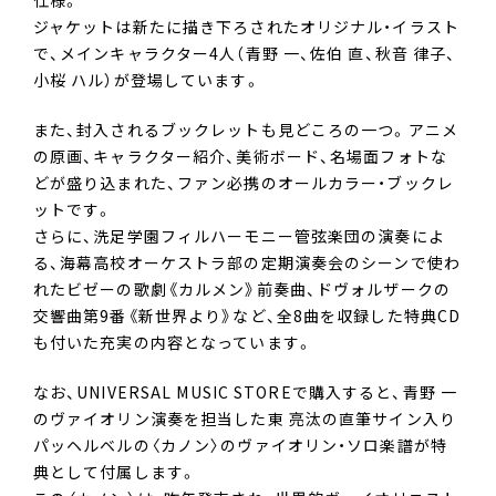
仕様。
ジャケットは新たに描き下ろされたオリジナル・イラスト
で、メインキャラクター4人（青野 一、佐伯 直、秋音 律子、
小桜 ハル）が登場しています。
また、封入されるブックレットも見どころの一つ。アニメ
の原画、キャラクター紹介、美術ボード、名場面フォトな
どが盛り込まれた、ファン必携のオールカラー・ブックレ
ットです。
さらに、洗足学園フィルハーモニー管弦楽団の演奏によ
る、海幕高校オーケストラ部の定期演奏会のシーンで使わ
れたビゼーの歌劇《カルメン》前奏曲、ドヴォルザークの
交響曲第9番《新世界より》など、全8曲を収録した特典CD
も付いた充実の内容となっています。
なお、UNIVERSAL MUSIC STOREで購入すると、青野 一
のヴァイオリン演奏を担当した東 亮汰の直筆サイン入り
パッヘルベルの〈カノン〉のヴァイオリン・ソロ楽譜が特
典として付属します。