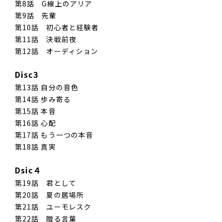
第8話 G線上のアリア
第9話 先輩
第10話 初心者と経験者
第11話 決戦前夜
第12話 オーディション
Disc3
第13話 自分の音色
第14話 歩み寄る
第15話 本音
第16話 心配
第17話 もう一つの本音
第18話 真実
Dsic４
第19話 君として
第20話 夏の居場所
第21話 ユーモレスク
第22話 贈る言葉