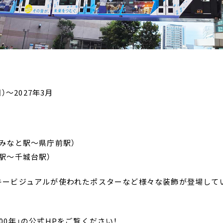
）～2027年3月
葉みなと駅～県庁前駅）
駅～千城台駅）
キービジュアルが使われたポスターなど様々な装飾が登場して
00年」の公式HPをご覧ください！