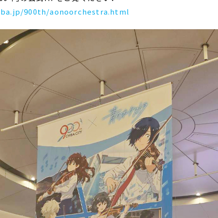
iba.jp/900th/aonoorchestra.html