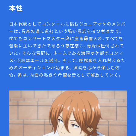
本性
日本代表としてコンクールに挑むジュニアオケのメンバ
ーは、音楽の道に進むという強い意志を持つ者ばかり。
中でもコンサートマスター席に座る昴雪人の、すべてを
音楽に注いできたであろう存在感に、青野は圧倒されて
いた。そんな青野に、ホームである海幕オケ部のコンマ
ス・羽鳥はエールを送る。そして、座席順を入れ替えるた
めのオーディションが始まる。演奏を心から楽しむ佐
伯。昴は、内面の渇きや希望を音として解放していく。