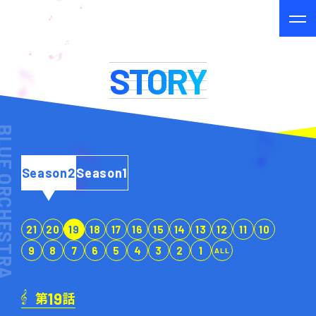
STORY
E ORCHESTRA
Season2
Season1
21
20
19
18
17
16
15
14
13
12
11
10
9
8
7
6
5
4
3
2
1
ALL
第
話
19